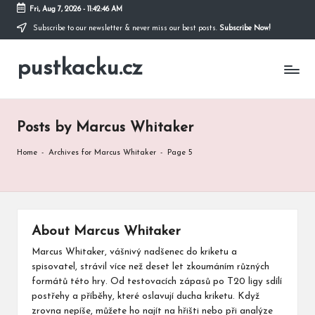
Fri, Aug 7, 2026
-
11:42:47 AM
Subscribe to our newsletter & never miss our best posts.
Subscribe Now!
Skip
to
pustkacku.cz
content
Posts by Marcus Whitaker
Home
-
Archives for Marcus Whitaker
-
Page 5
About Marcus Whitaker
Marcus Whitaker, vášnivý nadšenec do kriketu a
spisovatel, strávil více než deset let zkoumáním různých
formátů této hry. Od testovacích zápasů po T20 ligy sdílí
postřehy a příběhy, které oslavují ducha kriketu. Když
zrovna nepíše, můžete ho najít na hřišti nebo při analýze