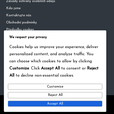
Zásady ochrany osobních údajů
Kdo jsme
Kontaktujte nás
Obchodní podmínky
Předvolby cookies
We respect your privacy
Kategorie
Cookies help us improve your experience, deliver
personalized content, and analyze traffic. You
Jednodenní mezinárodní zápasy
can choose which cookies to allow by clicking
T20 zápasy
Customize
. Click
Accept All
to consent or
Reject
Testovací zápasy
All
to decline non-essential cookies.
Customize
Reject All
Copyright 2026 — pustkacku.cz. All rights reserved.
Bloglo
Accept All
WordPress Theme