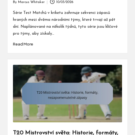
By
Marcus Whitaker
10/03/2026
Posted
by
Série Test Matchů v kriketu zahrnuje sekvenci zápasů
hraných mezi dvěma národními týmy, které trvají až pět
dní. Naplánované na několik týdnů, tyto série jsou klíčové
pro týmy, aby získaly…
Read More
T20 Mistrovství světa: Historie, formáty,