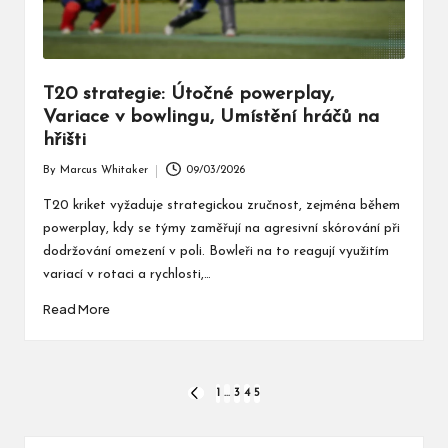
T20 strategie: Útočné powerplay,
Variace v bowlingu, Umístění hráčů na
hřišti
By
Marcus Whitaker
09/03/2026
Posted
by
T20 kriket vyžaduje strategickou zručnost, zejména během
powerplay, kdy se týmy zaměřují na agresivní skórování při
dodržování omezení v poli. Bowleři na to reagují využitím
variací v rotaci a rychlosti,…
Read More
Posts
1
…
3
4
5
PREVIOUS
PAGE
pagination