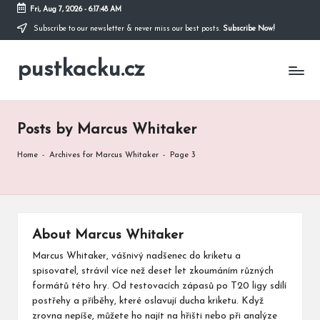
Fri, Aug 7, 2026
-
6:17:49 AM
Subscribe to our newsletter & never miss our best posts.
Subscribe Now!
Skip
to
pustkacku.cz
content
Posts by Marcus Whitaker
Home
-
Archives for Marcus Whitaker
-
Page 3
About Marcus Whitaker
Marcus Whitaker, vášnivý nadšenec do kriketu a
spisovatel, strávil více než deset let zkoumáním různých
formátů této hry. Od testovacích zápasů po T20 ligy sdílí
postřehy a příběhy, které oslavují ducha kriketu. Když
zrovna nepíše, můžete ho najít na hřišti nebo při analýze