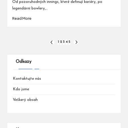
Od pozoruhodných innings, které definují kariéry, po
legendární bowlery,…
Read More
Posts
1
2
3
4
5
PREVIOUS
NEXT
PAGE
PAGE
pagination
Odkazy
Kontaktujte nás
Kdo jsme
Veškerý obsah