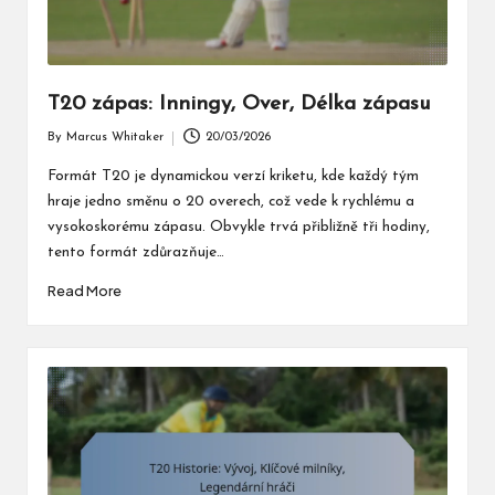
T20 zápas: Inningy, Over, Délka zápasu
By
Marcus Whitaker
20/03/2026
Posted
by
Formát T20 je dynamickou verzí kriketu, kde každý tým
hraje jedno směnu o 20 overech, což vede k rychlému a
vysokoskorému zápasu. Obvykle trvá přibližně tři hodiny,
tento formát zdůrazňuje…
Read More