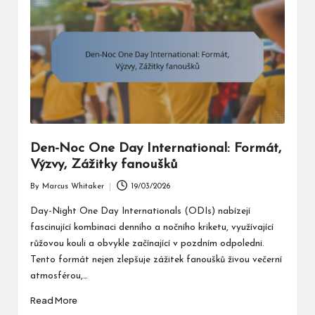
Den-Noc One Day International: Formát,
Výzvy, Zážitky fanoušků
By
Marcus Whitaker
19/03/2026
Posted
by
Day-Night One Day Internationals (ODIs) nabízejí
fascinující kombinaci denního a nočního kriketu, využívající
růžovou kouli a obvykle začínající v pozdním odpoledni.
Tento formát nejen zlepšuje zážitek fanoušků živou večerní
atmosférou,…
Read More