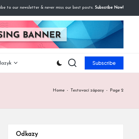
ibe to our newsletter & never miss our best posts.
Subscribe Now!
Subscribe
Jazyk
Home
-
Testovací zápasy
-
Page 2
Odkazy