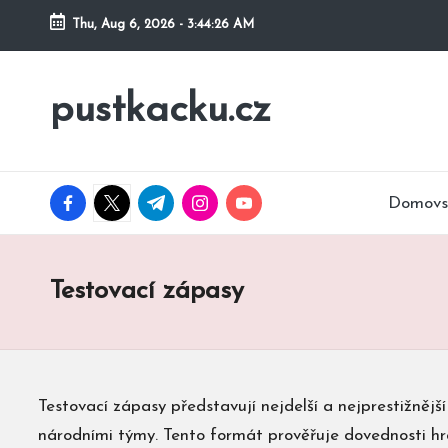
Thu, Aug 6, 2026
-
3:44:27 AM
Skip
to
pustkacku.cz
content
facebook.com
twitter.com
t.me
instagram.com
youtube.com
Domovs
Testovací zápasy
Testovací zápasy představují nejdelší a nejprestižnějš
národními týmy. Tento formát prověřuje dovednosti hráčů